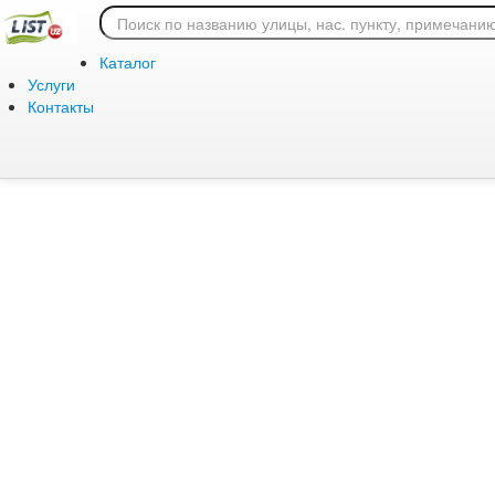
Ошибка 404: страница
Каталог
Услуги
Контакты