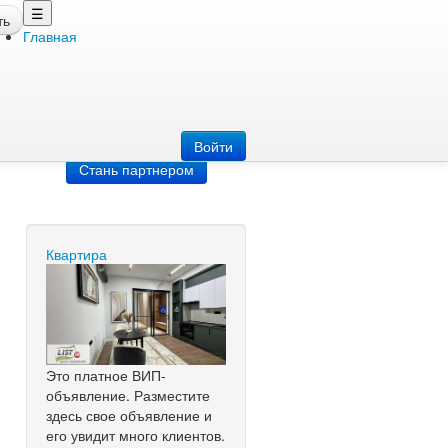
☰
ть
Главная
Добавить
объявление
Добавь сайт
Войти
Стань партнером
Квартира
Это платное ВИП-
объявление. Разместите
здесь свое объявление и
его увидит много клиентов.