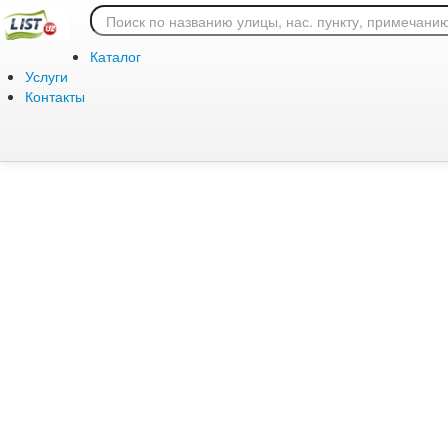
Ошибка 404: страница
Каталог
Услуги
Контакты