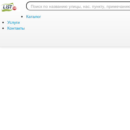
Ошибка 404: страница
Каталог
Услуги
Контакты