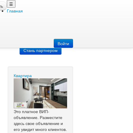
☰
ть
Главная
Добавить
объявление
Добавь сайт
Войти
Стань партнером
Квартира
Это платное ВИП-
объявление. Разместите
здесь свое объявление и
его увидит много клиентов.