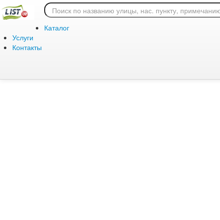
Ошибка 404: страница
Каталог
Услуги
Контакты