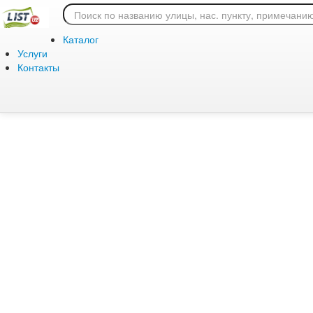
Ошибка 404: страница
Каталог
Услуги
Контакты