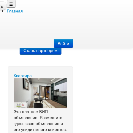
☰
ть
Главная
Добавить
объявление
Добавь сайт
Войти
Стань партнером
Квартира
Это платное ВИП-
объявление. Разместите
здесь свое объявление и
его увидит много клиентов.