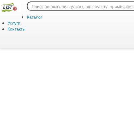
Ошибка 404: страница
Каталог
Услуги
Контакты