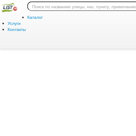
Ошибка 404: страница
Каталог
Услуги
Контакты