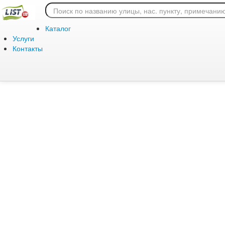
Ошибка 404: страница
Каталог
Услуги
Контакты