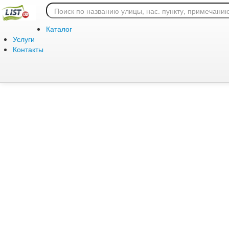
Ошибка 404: страница
Каталог
Услуги
Контакты