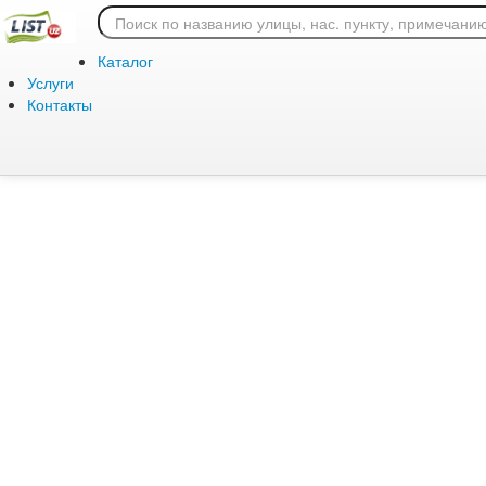
Ошибка 404: страница
Каталог
Услуги
Контакты