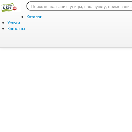
Ошибка 404: страница
Каталог
Услуги
Контакты