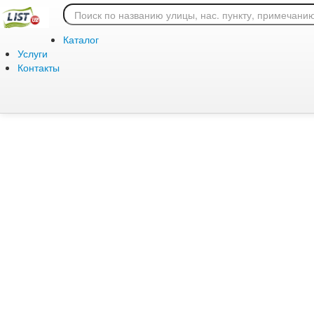
Ошибка 404: страница
Каталог
Услуги
Контакты