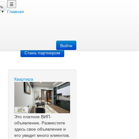
☰
ть
Главная
Добавить
объявление
Добавь сайт
Войти
Стань партнером
Квартира
Это платное ВИП-
объявление. Разместите
здесь свое объявление и
его увидит много клиентов.