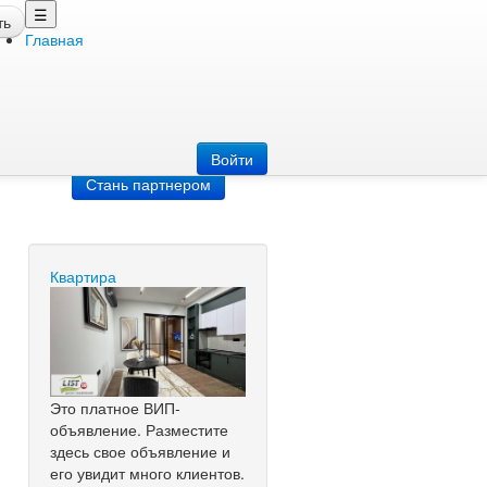
☰
ть
Главная
Добавить
объявление
Добавь сайт
Войти
Стань партнером
Квартира
Это платное ВИП-
объявление. Разместите
здесь свое объявление и
его увидит много клиентов.