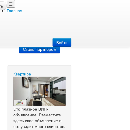
☰
ть
Главная
Добавить
объявление
Добавь сайт
Войти
Стань партнером
Квартира
Это платное ВИП-
объявление. Разместите
здесь свое объявление и
его увидит много клиентов.