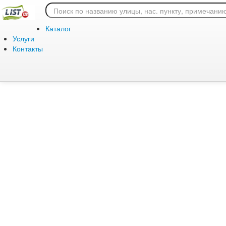
Ошибка 404: страница
Каталог
Услуги
Контакты