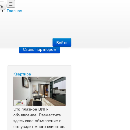
☰
ть
Главная
Добавить
объявление
Добавь сайт
Войти
Стань партнером
Квартира
Это платное ВИП-
объявление. Разместите
здесь свое объявление и
его увидит много клиентов.