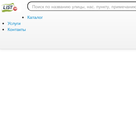
Ошибка 404: страница
Каталог
Услуги
Контакты