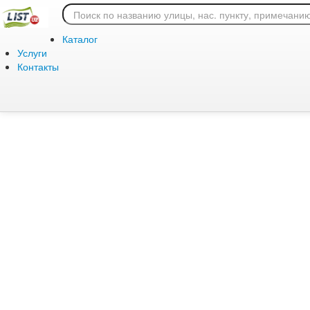
Ошибка 404: страница
Каталог
Услуги
Контакты