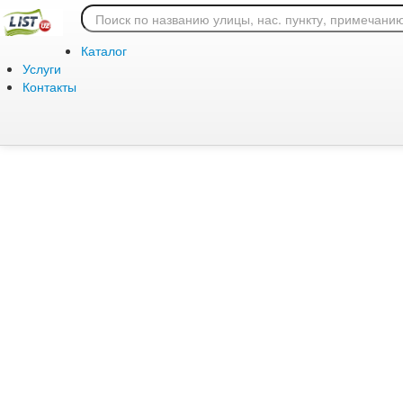
Ошибка 404: страница
Каталог
Услуги
Контакты