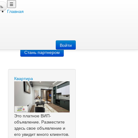
☰
ть
Главная
Добавить
объявление
Добавь сайт
Войти
Стань партнером
Квартира
Это платное ВИП-
объявление. Разместите
здесь свое объявление и
его увидит много клиентов.