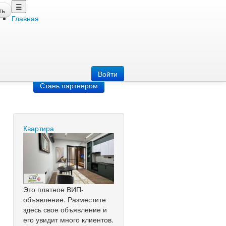
☰
ть
Главная
Добавить
объявление
Добавь сайт
Войти
Стань партнером
Квартира
Это платное ВИП-
объявление. Разместите
здесь свое объявление и
его увидит много клиентов.