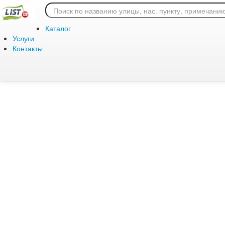
Ошибка 404: страница
Каталог
Услуги
Контакты