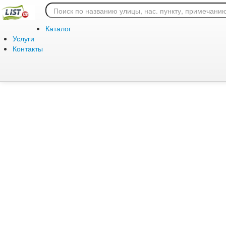
Ошибка 404: страница
Каталог
Услуги
Контакты