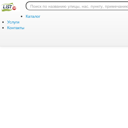
Ошибка 404: страница
Каталог
Услуги
Контакты