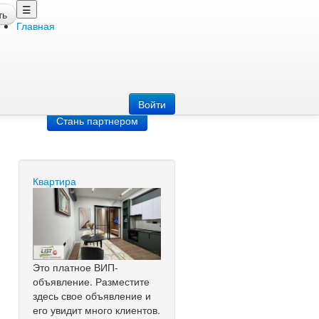
☰
ть
Главная
Добавить
объявление
Добавь сайт
Войти
Стань партнером
Квартира
Это платное ВИП-
объявление. Разместите
здесь свое объявление и
его увидит много клиентов.