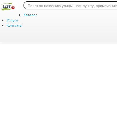
Ошибка 404: страница
Каталог
Услуги
Контакты