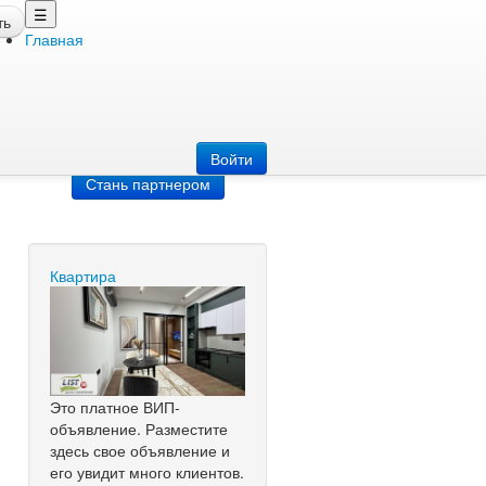
☰
ть
Главная
Добавить
объявление
Добавь сайт
Войти
Стань партнером
Квартира
Это платное ВИП-
объявление. Разместите
здесь свое объявление и
его увидит много клиентов.