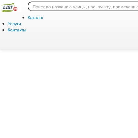
Ошибка 404: страница
Каталог
Услуги
Контакты