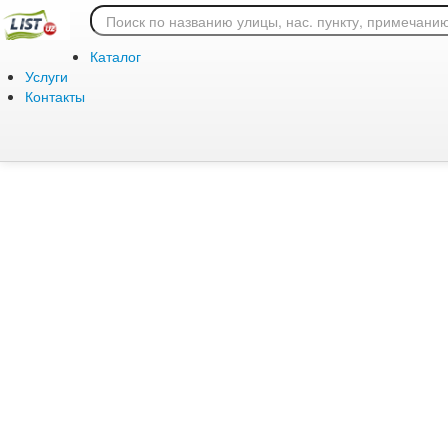
Ошибка 404: страница
Каталог
Услуги
Контакты