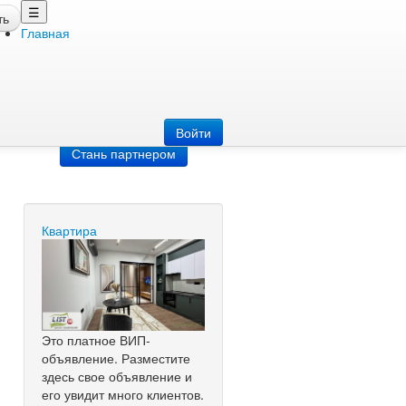
☰
ть
Главная
Добавить
объявление
Добавь сайт
Войти
Стань партнером
Квартира
Это платное ВИП-
объявление. Разместите
здесь свое объявление и
его увидит много клиентов.