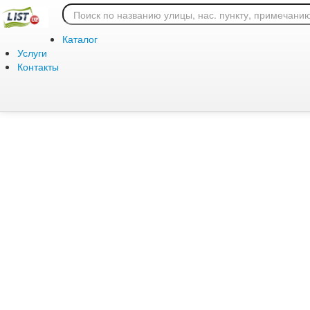
Ошибка 404: страница
Каталог
Услуги
Контакты