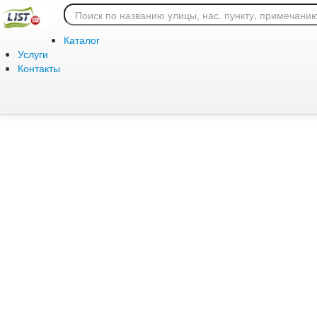
Ошибка 404: страница
Каталог
Услуги
Контакты