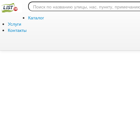
Ошибка 404: страница
Каталог
Услуги
Контакты