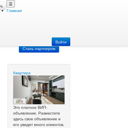
☰
ть
Главная
Добавить
объявление
Добавь сайт
Войти
Стань партнером
Квартира
Это платное ВИП-
объявление. Разместите
здесь свое объявление и
его увидит много клиентов.