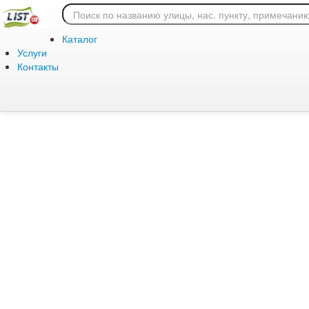
Ошибка 404: страница
Каталог
Услуги
Контакты