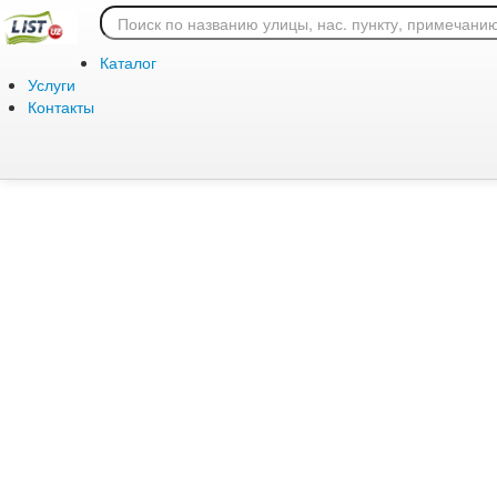
Ошибка 404: страница
Каталог
Услуги
Контакты