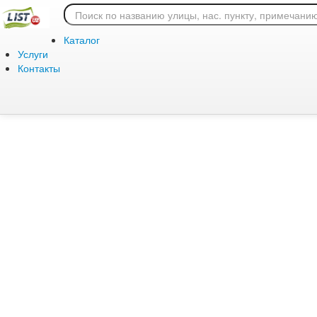
Ошибка 404: страница
Каталог
Услуги
Контакты