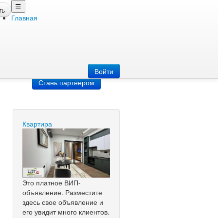
☰
ть
Главная
Добавить
объявление
Добавь сайт
Войти
Стань партнером
Квартира
Это платное ВИП-
объявление. Разместите
здесь свое объявление и
его увидит много клиентов.