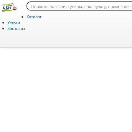
Ошибка 404: страница
Каталог
Услуги
Контакты