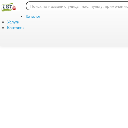
Ошибка 404: страница
Каталог
Услуги
Контакты