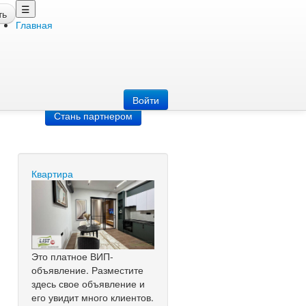
☰
ть
Главная
Добавить
объявление
Добавь сайт
Войти
Стань партнером
Квартира
Это платное ВИП-
объявление. Разместите
здесь свое объявление и
его увидит много клиентов.