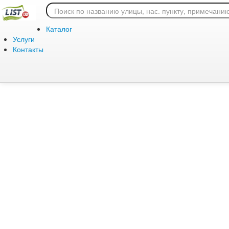
Ошибка 404: страница
Каталог
Услуги
Контакты