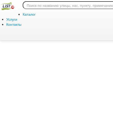
Ошибка 404: страница
Каталог
Услуги
Контакты