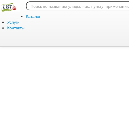
Ошибка 404: страница
Каталог
Услуги
Контакты