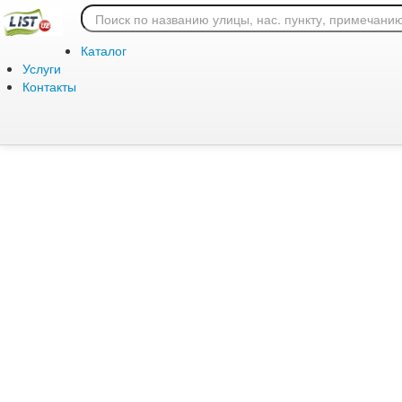
Ошибка 404: страница
Каталог
Услуги
Контакты