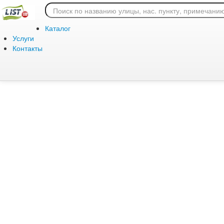
Ошибка 404: страница
Каталог
Услуги
Контакты